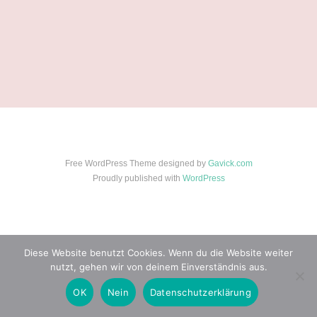
Fotograf
epass
Ebern
digitale passbilder
Free WordPress Theme designed by
Gavick.com
Proudly published with
WordPress
Diese Website benutzt Cookies. Wenn du die Website weiter
nutzt, gehen wir von deinem Einverständnis aus.
OK
Nein
Datenschutzerklärung