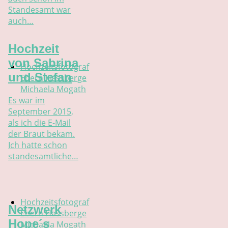
Standesamt war
auch…
Hochzeit
von Sabrina
Hochzeitsfotograf
und Stefan
Ebern Hassberge
Michaela Mogath
Es war im
September 2015,
als ich die E-Mail
der Braut bekam.
Ich hatte schon
standesamtliche…
Hochzeitsfotograf
Netzwerk
Ebern Hassberge
Hope´s
Michaela Mogath