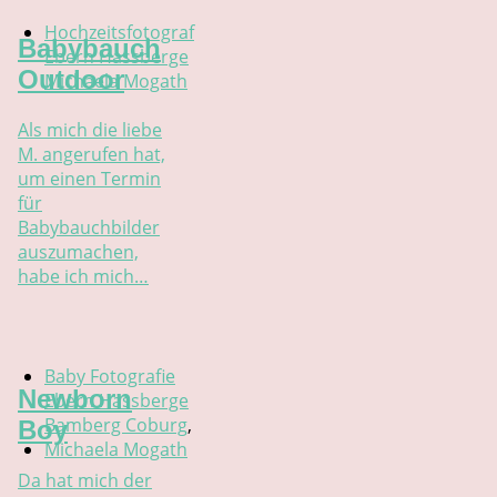
Hochzeitsfotograf
Babybauch
Ebern Hassberge
Outdoor
Michaela Mogath
Als mich die liebe
M. angerufen hat,
um einen Termin
für
Babybauchbilder
auszumachen,
habe ich mich…
Baby Fotografie
Newborn
Ebern Hassberge
Bamberg Coburg
,
Boy
Michaela Mogath
Da hat mich der