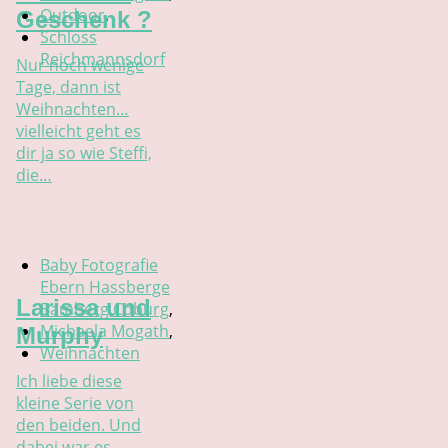
Outdoor
,
Geschenk ?
Schloss
Reichmannsdorf
Nur noch wenige
Tage, dann ist
Weihnachten…
vielleicht geht es
dir ja so wie Steffi,
die…
Baby Fotografie
Ebern Hassberge
Larissa und
Bamberg Coburg
,
Michaela Mogath
,
Murphy
Weihnachten
Ich liebe diese
kleine Serie von
den beiden. Und
dabei war es