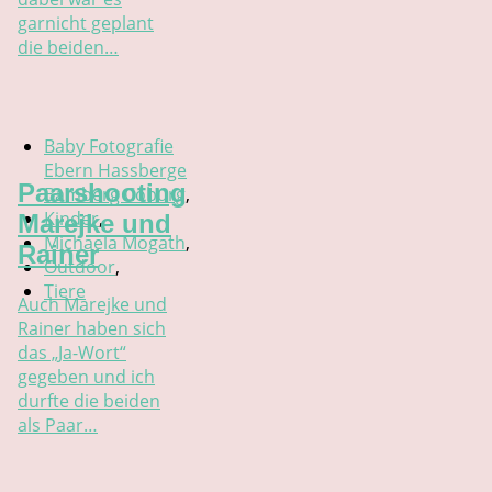
garnicht geplant
die beiden…
Baby Fotografie
Ebern Hassberge
Paarshooting
Bamberg Coburg
,
Kinder
,
Marejke und
Michaela Mogath
,
Rainer
Outdoor
,
Tiere
Auch Marejke und
Rainer haben sich
das „Ja-Wort“
gegeben und ich
durfte die beiden
als Paar…