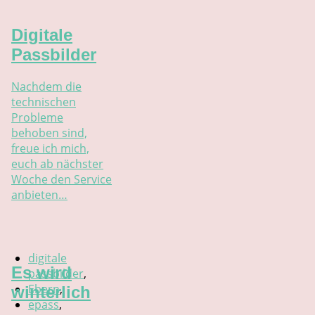
Digitale
Passbilder
Nachdem die
technischen
Probleme
behoben sind,
freue ich mich,
euch ab nächster
Woche den Service
anbieten…
digitale
Es wird
passbilder
,
Ebern
,
winterlich
epass
,