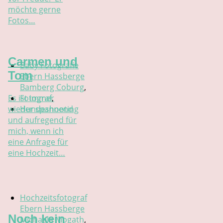
möchte gerne
Fotos…
Carmen und
Baby Fotografie
Tom
Ebern Hassberge
Bamberg Coburg
,
Es ist immer
Fotograf
,
wieder spannend
Hundeshooting
und aufregend für
mich, wenn ich
eine Anfrage für
eine Hochzeit…
Hochzeitsfotograf
Ebern Hassberge
Noch kein
Michaela Mogath
,